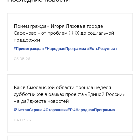
Приём граждан Игоря Ляхова в городе
Сафоново – от проблем ЖКХ до социальной
поддержки
#Приемграждан
#НароднаяПрограмма
#ЕстьРезультат
05.08.26
Как в Смоленской области прошла неделя
субботников в рамках проекта «Единой России»
– в дайджесте новостей
#ЧистаяСтрана
#СторонникиЕР
#НароднаяПрограмма
04.08.26