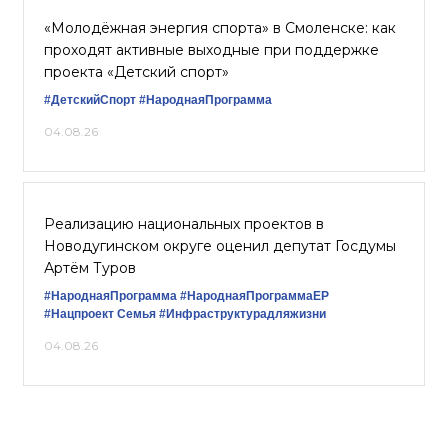
«Молодёжная энергия спорта» в Смоленске: как
проходят активные выходные при поддержке
проекта «Детский спорт»
#ДетскийСпорт
#НароднаяПрограмма
04.08.26
Реализацию национальных проектов в
Новодугинском округе оценил депутат Госдумы
Артём Туров
#НароднаяПрограмма
#НароднаяПрограммаЕР
#Нацпроект Семья
#Инфраструктурадляжизни
04.08.26