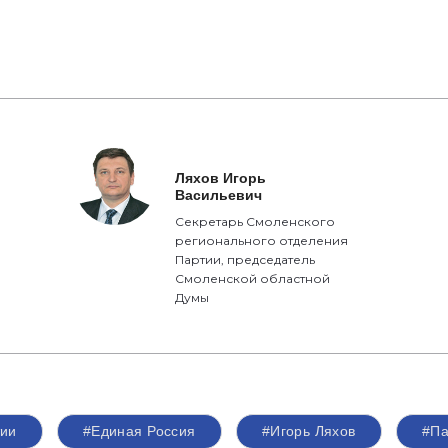
Ляхов Игорь
Васильевич
Секретарь Смоленского
регионального отделения
Партии, председатель
Смоленской областной
Думы
тии
#Единая Россия
#Игорь Ляхов
#Па