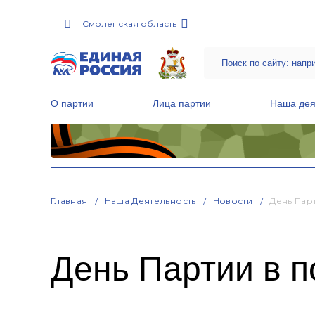
Смоленская область
О партии
Лица партии
Наша дея
Местные общественные приемные Партии
Руководитель Региональной обще
Народная программа «Единой России»
Главная
Наша Деятельность
Новости
День Пар
День Партии в 