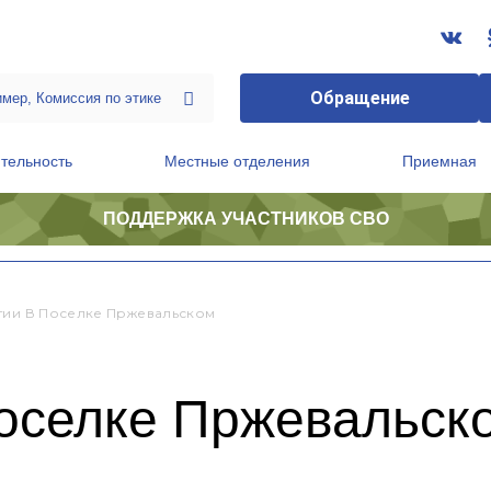
Обращение
тельность
Местные отделения
Приемная
ПОДДЕРЖКА УЧАСТНИКОВ СВО
ственной приемной Председателя Партии
Президиум регионального политического совета
тии В Поселке Пржевальском
поселке Пржевальск