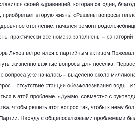
 славился своей здравницей, которая сегодня, благо
, приобретает вторую жизнь: «Решены вопросы теп
 дровяное отопление, начался ремонт водолечебниц
ь, практически все номера заполнены – санаторий 
орь Ляхов встретился с партийным активом Пржевал
онуты жизненно важные вопросы для поселка. Первос
о вопроса уже началось – выделено около миллиона
рос – отсутствие станции обезжелезивания воды. И
ься в этой проблеме. «Думаю, совместно с руковод
а, чтобы решить этот вопрос так, чтобы к нему бол
 Партии. Наряду с общепоселковыми проблемами был