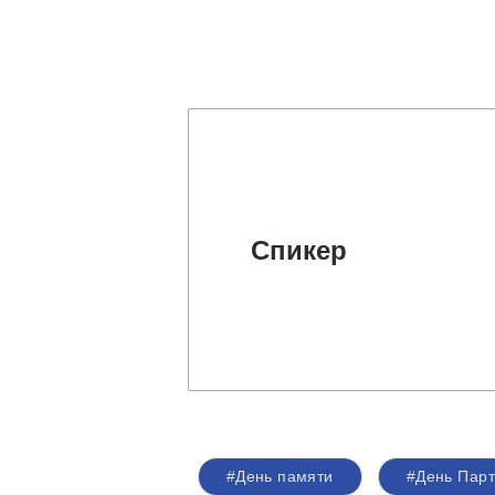
Спикер
#День памяти
#День Пар