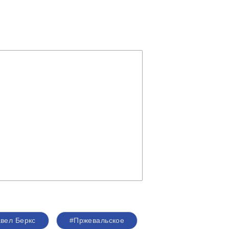
вел Беркс
#Пржевальское