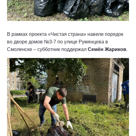
В рамках проекта «Чистая страна» навели порядок
во дворе домов №3-7 по улице Румянцева в
Смоленске – субботник поддержал
Семён Жариков
.