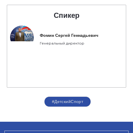
Спикер
Фомин Сергей Геннадьевич
Генеральный директор
#ДетскийСпорт