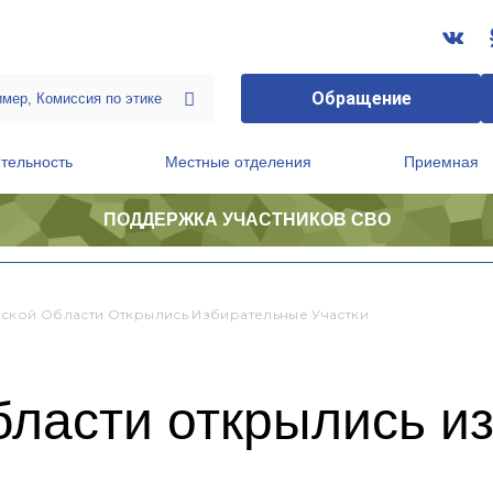
Обращение
тельность
Местные отделения
Приемная
ПОДДЕРЖКА УЧАСТНИКОВ СВО
ственной приемной Председателя Партии
Президиум регионального политического совета
ской Области Открылись Избирательные Участки
бласти открылись и