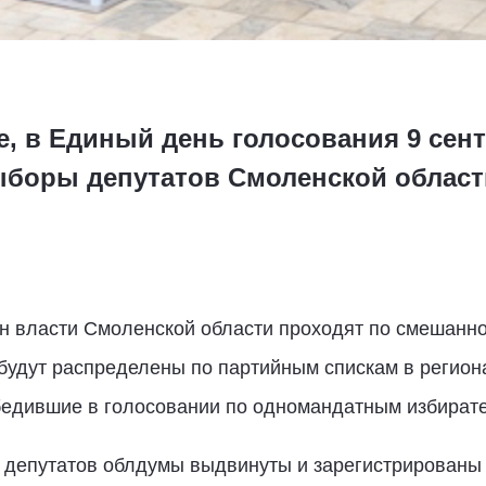
е, в Единый день голосования 9 сен
ыборы депутатов Смоленской облас
н власти Смоленской области проходят по смешанной
будут распределены по партийным спискам в регион
бедившие в голосовании по одномандатным избират
 депутатов облдумы выдвинуты и зарегистрированы 