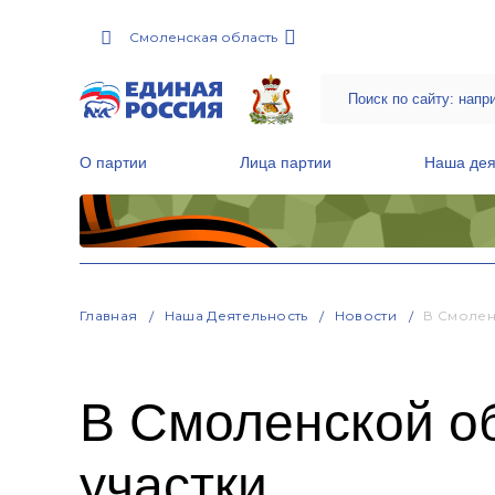
Смоленская область
О партии
Лица партии
Наша дея
Местные общественные приемные Партии
Руководитель Региональной обще
Народная программа «Единой России»
Главная
Наша Деятельность
Новости
В Смолен
В Смоленской о
участки