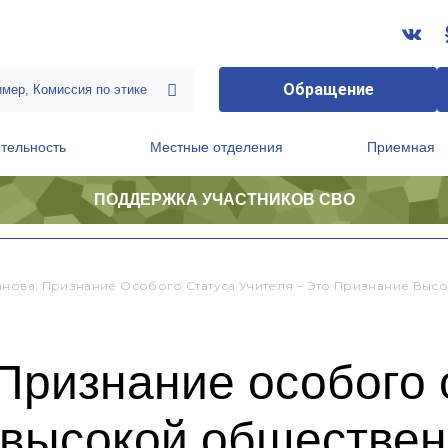
Обращение
тельность
Местные отделения
Приемная
ПОДДЕРЖКА УЧАСТНИКОВ СВО
ственной приемной Председателя Партии
Президиум регионального политического совета
анова: Признание Особого Статуса Учителя – Это Признание Выс
Признание особого 
 высокой обществе