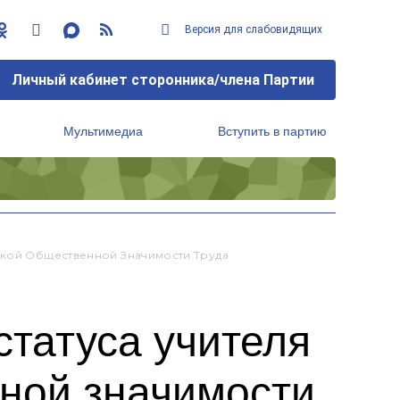
Версия для слабовидящих
Личный кабинет сторонника/члена Партии
Мультимедиа
Вступить в партию
Региональный исполнительный комитет
окой Общественной Значимости Труда
статуса учителя
нной значимости