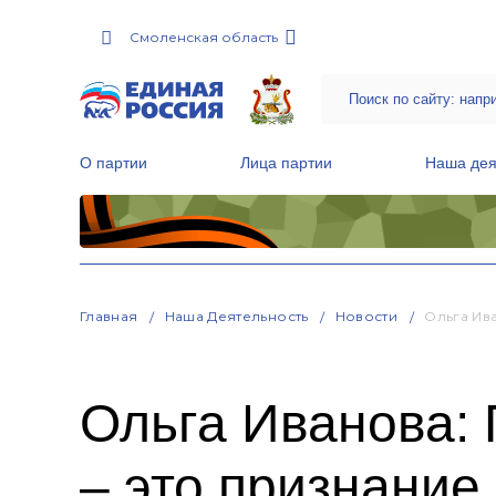
Смоленская область
О партии
Лица партии
Наша дея
Местные общественные приемные Партии
Руководитель Региональной обще
Народная программа «Единой России»
Главная
Наша Деятельность
Новости
Ольга Ив
Ольга Иванова: 
– это признание