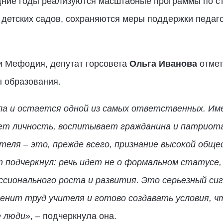
дние годы реализуются масштабные программы по ст
 детских садов, сохраняются меры поддержки педаго
и Мефодия, депутат горсовета
Ольга Иванова
отмет
 образования.
ла и остается одной из самых ответственных. Име
ует личность, воспитывает гражданина и патриот
теля – это, прежде всего, признание высокой общ
 подчеркнул: речь идет не о формальном статусе, 
сионального роста и развития. Это серьезный сиг
енит труд учителя и готово создавать условия, ч
 люди»
, – подчеркнула она.