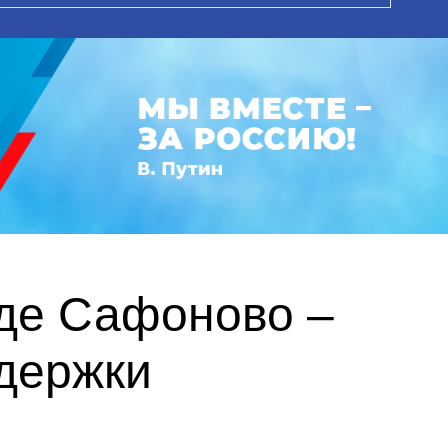
оде Сафоново –
держки