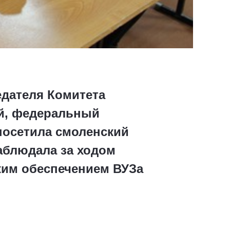
едателя Комитета
ей, федеральный
посетила смоленский
аблюдала за ходом
ким обеспечением ВУЗа