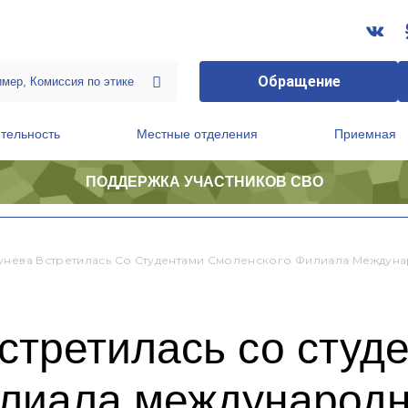
Обращение
тельность
Местные отделения
Приемная
ПОДДЕРЖКА УЧАСТНИКОВ СВО
ственной приемной Председателя Партии
Президиум регионального политического совета
унева Встретилась Со Студентами Смоленского Филиала Междун
стретилась со студ
лиала международн