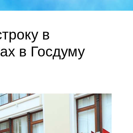
троку в
ах в Госдуму