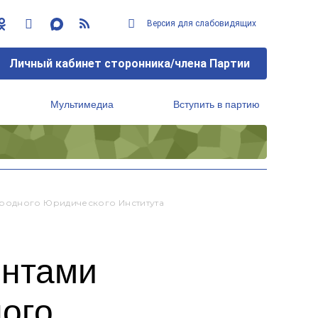
Версия для слабовидящих
Личный кабинет сторонника/члена Партии
Мультимедиа
Вступить в партию
Региональный исполнительный комитет
ародного Юридического Института
ентами
ого