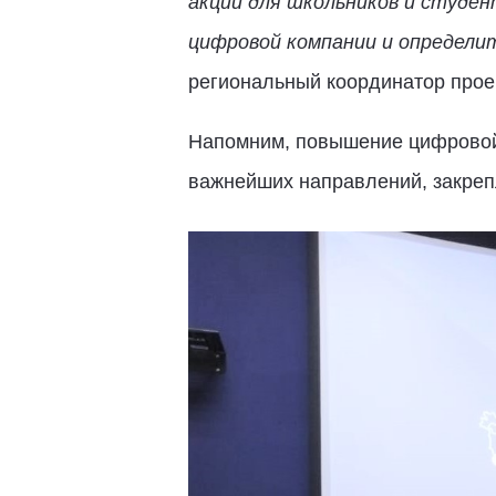
акции для школьников и студен
цифровой компании и определит
региональный координатор про
Напомним, повышение цифровой 
важнейших направлений, закре