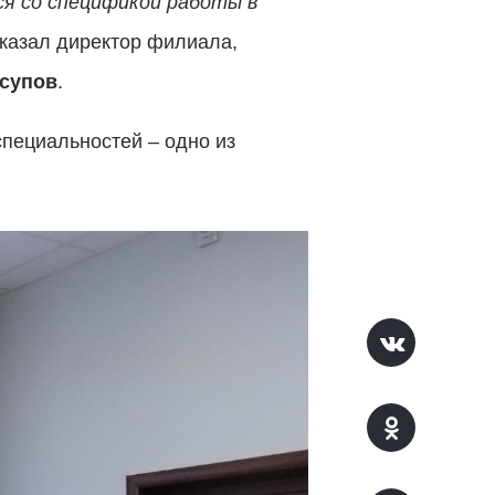
ся со спецификой работы в
ссказал директор филиала,
супов
.
пециальностей – одно из