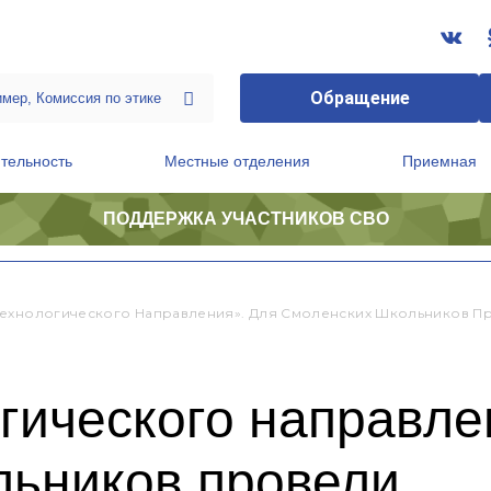
Обращение
тельность
Местные отделения
Приемная
ПОДДЕРЖКА УЧАСТНИКОВ СВО
ственной приемной Председателя Партии
Президиум регионального политического совета
ехнологического Направления». Для Смоленских Школьников 
гического направле
льников провели