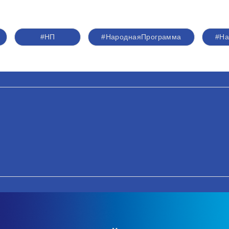
#НП
#НароднаяПрограмма
#На