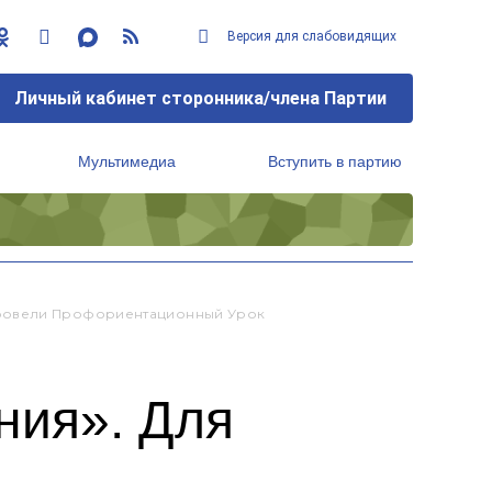
Версия для слабовидящих
Личный кабинет сторонника/члена Партии
Мультимедиа
Вступить в партию
Региональный исполнительный комитет
Провели Профориентационный Урок
ния». Для