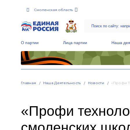
Смоленская область
О партии
Лица партии
Наша дея
Местные общественные приемные Партии
Руководитель Региональной обще
Народная программа «Единой России»
Главная
Наша Деятельность
Новости
«Профи Т
«Профи техноло
смоленских шко