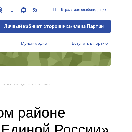
Версия для слабовидящих
Личный кабинет сторонника/члена Партии
Мультимедиа
Вступить в партию
Региональный исполнительный комитет
проекта «Единой России»
ом районе
«Единой России»