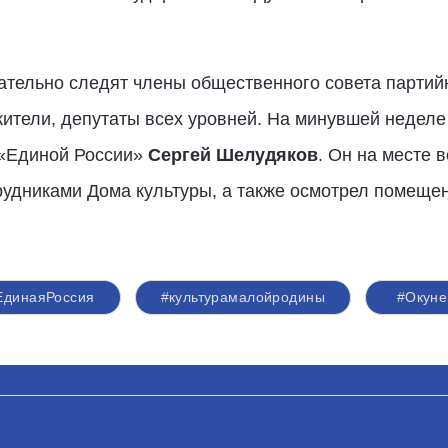
тельно следят члены общественного совета партийн
ители, депутаты всех уровней. На минувшей неделе
 «Единой России»
Сергей Шелудяков
. Он на месте 
рудниками Дома культуры, а также осмотрел помещен
ЕдинаяРоссия
#культурамалойродины
#Окуне