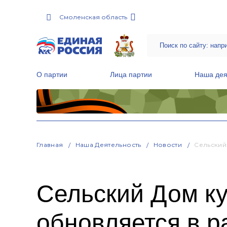
Смоленская область
О партии
Лица партии
Наша дея
Местные общественные приемные Партии
Руководитель Региональной обще
Народная программа «Единой России»
Главная
Наша Деятельность
Новости
Сельский
Сельский Дом ку
обновляется в р