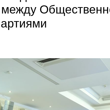
 между Общественн
партиями