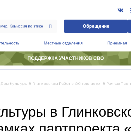
Обращение
тельность
Местные отделения
Приемная
ПОДДЕРЖКА УЧАСТНИКОВ СВО
ственной приемной Председателя Партии
Президиум регионального политического совета
 Дом Культуры В Глинковском Районе Обновляется В Рамках Парт
льтуры в Глинковск
амках партпроекта 