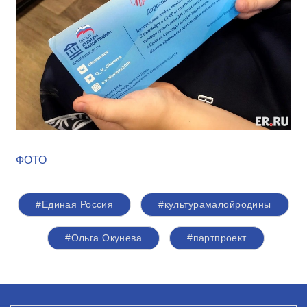
ФОТО
#Единая Россия
#культурамалойродины
#Ольга Окунева
#партпроект