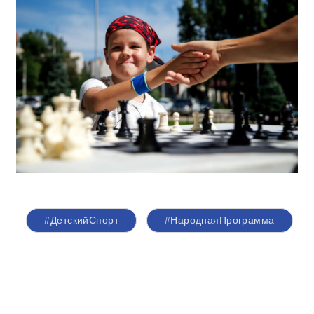
#ДетскийСпорт
#НароднаяПрограмма