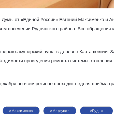
 Думы от «Единой России» Евгений Максименко и А
ком поселении Руднянского района. Все обращения 
дшерско-акушерский пункт в деревне Карташевичи.
бходимости проведения ремонта системы отопления 
 декабря во всем регионе проходит неделя приёма г
#Максименко
#Моргунов
#Рудня