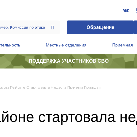
Обращение
тельность
Местные отделения
Приемная
ПОДДЕРЖКА УЧАСТНИКОВ СВО
ственной приемной Председателя Партии
Президиум регионального политического совета
ском Районе Стартовала Неделя Приема Граждан
айоне стартовала н