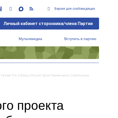
Версия для слабовидящих
Личный кабинет сторонника/члена Партии
Мультимедиа
Вступить в партию
Региональный исполнительный комитет
 Талая По Сбору Монет Для Памятника Советским
го проекта