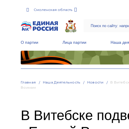
Смоленская область
О партии
Лица партии
Наша дея
Местные общественные приемные Партии
Руководитель Региональной обще
Народная программа «Единой России»
Главная
Наша Деятельность
Новости
В Витебс
Воинам
В Витебске подв