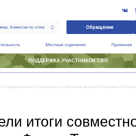
Обращение
тельность
Местные отделения
Приемная
ПОДДЕРЖКА УЧАСТНИКОВ СВО
ственной приемной Председателя Партии
Президиум регионального политического совета
ке Подвели Итоги Совместного Проекта «Единой России» И Фонда
ели итоги совместно