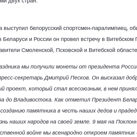
ми двух стран.
а выступил белорусский спортсмен-паралимпиец, о
в Беларуси и России он провел встречу в Витебском 
авители Смоленской, Псковской и Витебской областе
раздника мы получили монеты от президента Росс
 пресс-секретарь Дмитрий Песков. Он высказал доб
ый проект, который стал всесоюзным, в нем приня
та до Владивостока. Как отметил Президент Бела
к созданию памятника в честь наших дедов и прадед
ь наших народов на своей земле. 9 мая на Поклонно
ственной войне мы всенародно откроем памятник