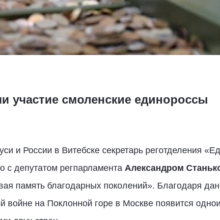
и участие смоленские единороссы
си и России в Витебске секретарь реготделения «Е
о с депутатом регпарламента
Александром Стань
ая память благодарных поколений». Благодаря данн
й войне на Поклонной горе в Москве появится одно