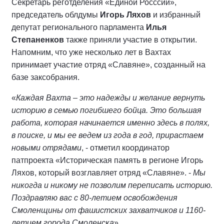
Секретарь реготделения «Единой Росссии»,
председатель облдумы
Игорь Ляхов
и избранный
депутат регионального парламента
Илья
Степаненков
также приняли участие в открытии.
Напомним, что уже несколько лет в Вахтах
принимает участие отряд «Славяне», созданный на
базе заксобрания.
«
Каждая Вахта – это надежды и желание вернуть
историю в семью погибшего бойца. Это большая
работа, которая начинается именно здесь в полях,
в поиске, и мы ее ведем из года в год, прирастаем
новыми отрядами
, - отметил координатор
патпроекта «Историческая память в регионе Игорь
Ляхов, который возглавляет отряд «Славяне». -
Мы
никогда и никому не позволим переписать историю.
Поздравляю вас с 80-летием освобождения
Смоленщины от фашистских захватчиков и 1160-
летием города Смоленска
».