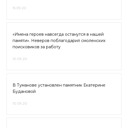
15.09.20
«Имена героев навсегда останутся в нашей
памяти». Неверов поблагодарил смоленских
поисковиков за работу
10.09.20
В Туманове установлен памятник Екатерине
Будановой
10.09.20