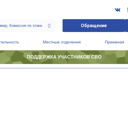
Обращение
тельность
Местные отделения
Приемная
ПОДДЕРЖКА УЧАСТНИКОВ СВО
ственной приемной Председателя Партии
Президиум регионального политического совета