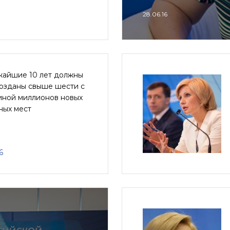
28.06.16
жайшие 10 лет должны
созданы свыше шести с
иной миллионов новых
ных мест
6