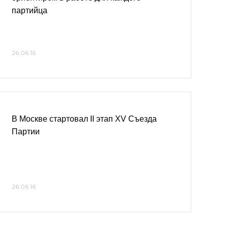
партийца
26.06.16
В Москве стартовал II этап XV Съезда
Партии
26.06.16