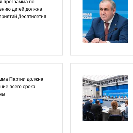
я программа по
ению детей должна
приятий Десятилетия
мма Партии должна
ение всего срока
умы