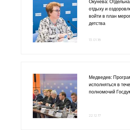
Окунева: Отдельна
отдыху и оздоровл
войти в план меро
детства
13.01.18
Медведев: Програ
исполняться в теч
полномочий Госд
22.12.17