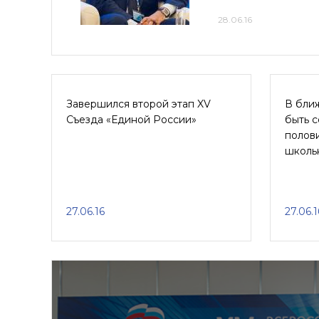
28.06.16
Завершился второй этап XV
В бли
Съезда «Единой России»
быть 
полов
школь
27.06.16
27.06.1