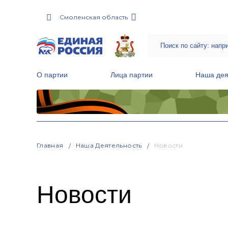
Смоленская область
О партии
Лица партии
Наша дея
Местные общественные приемные Партии
Руководитель Региональной обще
Народная программа «Единой России»
Главная
Наша Деятельность
Новости
Новости